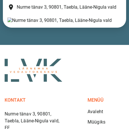
place
Nurme tänav 3, 90801, Taebla, Lääne-Nigula vald
KONTAKT
MENÜÜ
Avaleht
Nurme tänav 3, 90801,
Taebla, Lääne-Nigula vald,
Müügiks
EE