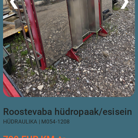
❮
❯
Roostevaba hüdropaak/esisein
HÜDRAULIKA | M054-1208