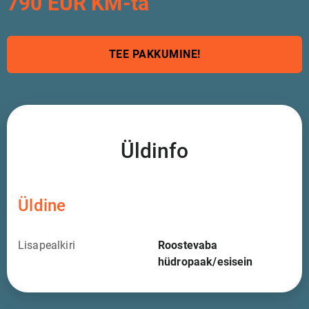
790 EUR KM-ta
TEE PAKKUMINE!
Üldinfo
Üldine
Lisapealkiri
Roostevaba
hüdropaak/esisein