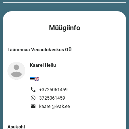
Müügiinfo
Läänemaa Veoautokeskus OÜ
Kaarel Heilu
+3725061459
3725061459
kaarel@lvak.ee
Asukoht