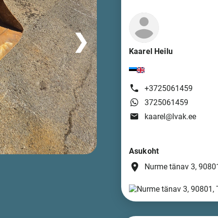
❯
Kaarel Heilu
+3725061459
3725061459
kaarel@lvak.ee
Asukoht
place
Nurme tänav 3, 90801