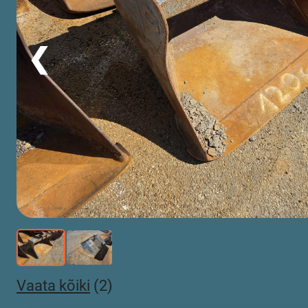
❮
Vaata kõiki
(2)