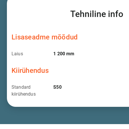
Tehniline info
Lisaseadme mõõdud
Laius
1 200
mm
Kiirühendus
Standard
S50
kiirühendus