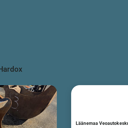
 Hardox
Läänemaa Veoautokesk