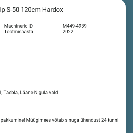
ulp S-50 120cm Hardox
Machineric ID
M449-4939
Tootmisaasta
2022
, Taebla, Lääne-Nigula vald
a pakkumine! Müügimees võtab sinuga ühendust 24 tunni