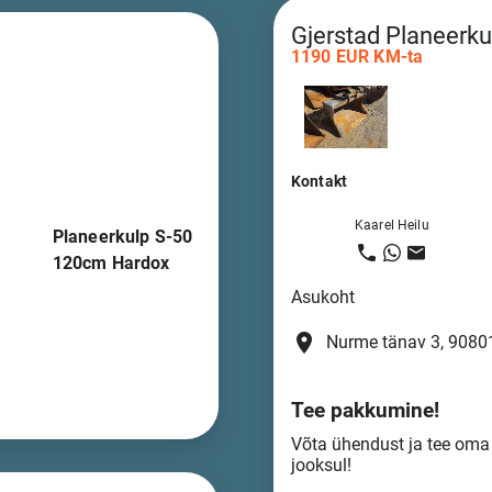
Gjerstad Planeerk
1190 EUR KM-ta
Kontakt
Kaarel Heilu
Planeerkulp S-50
120cm Hardox
Asukoht
place
Nurme tänav 3, 90801
Tee pakkumine!
Võta ühendust ja tee om
jooksul!