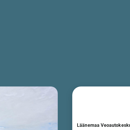
Läänemaa Veoautokesk