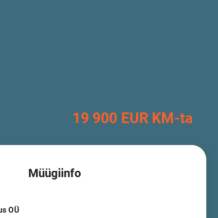
19 900 EUR KM-ta
Müügiinfo
us OÜ