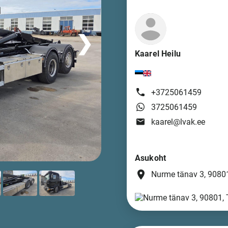
❯
Kaarel Heilu
+3725061459
3725061459
kaarel@lvak.ee
Asukoht
place
Nurme tänav 3, 90801