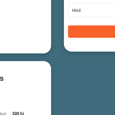
Hind
s
sus
500
hj