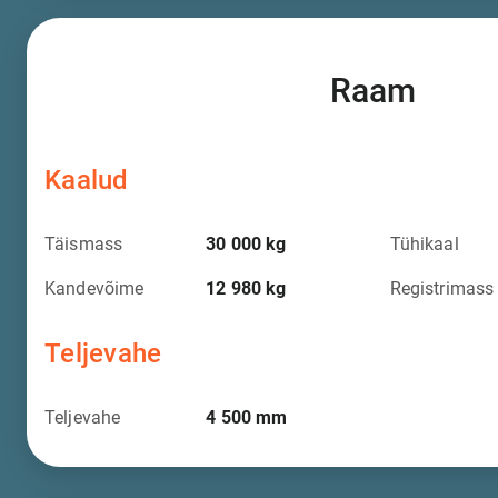
Raam
Kaalud
Täismass
30 000
kg
Tühikaal
Kandevõime
12 980
kg
Registrimass
Teljevahe
Teljevahe
4 500
mm