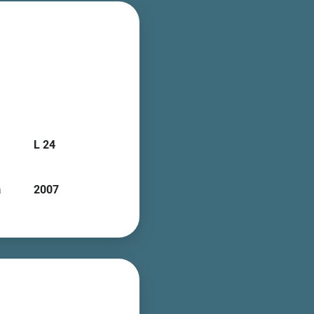
L 24
a
2007