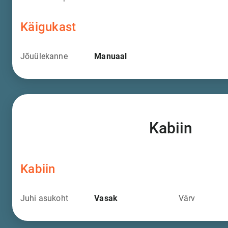
Käigukast
Jõuülekanne
Manuaal
Kabiin
Kabiin
Juhi asukoht
Vasak
Värv