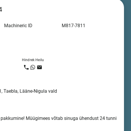
4
Machineric ID
M817-7811
Hindrek Heilu
, Taebla, Lääne-Nigula vald
a pakkumine! Müügimees võtab sinuga ühendust 24 tunni