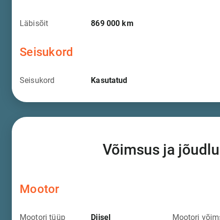
Läbisõit
869 000
km
Seisukord
Seisukord
Kasutatud
Võimsus ja jõudlu
Mootor
Mootori tüüp
Diisel
Mootori võim