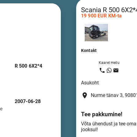
Scania R 500 6X2*
19 900 EUR KM-ta
Kontakt
Kaarel Heilu
R 500 6X2*4
Asukoht
place
Nurme tänav 3, 90801
2007-06-28
se
Tee pakkumine!
Võta ühendust ja tee om
jooksul!