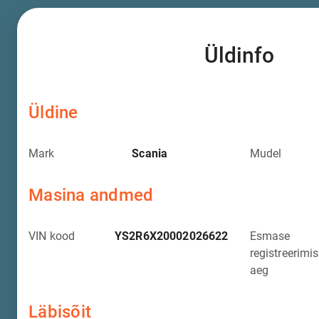
Üldinfo
Üldine
Mark
Scania
Mudel
Masina andmed
VIN kood
YS2R6X20002026622
Esmase
registreerimi
aeg
Läbisõit