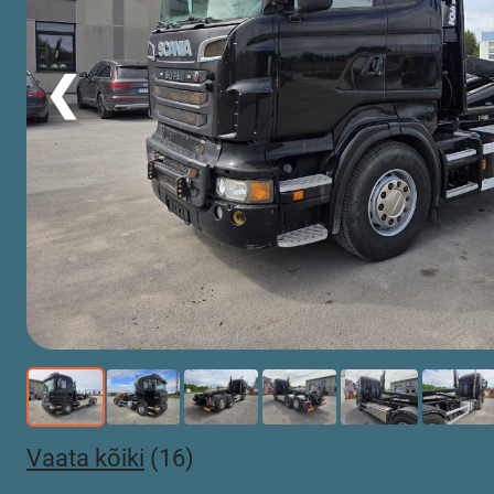
❮
Vaata kõiki
(16)