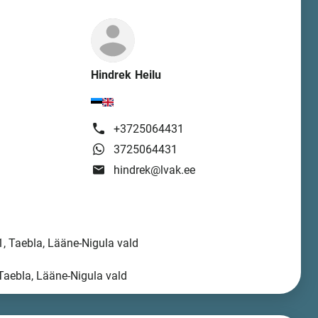
Hindrek Heilu
+3725064431
3725064431
hindrek@lvak.ee
, Taebla, Lääne-Nigula vald