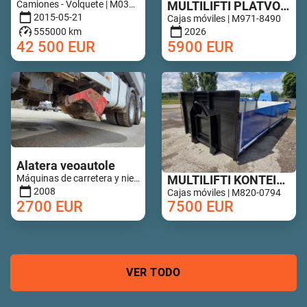
Camiones - Volquete | M036-5100
MULTILIFTI PLATVORM 6,8M UUS!
2015-05-21
Cajas móviles | M971-8490
555000 km
2026
42 500
EUR
5900
EUR
Alatera veoautole
Máquinas de carretera y nieve - Arrastre de carretera | M852-0649
MULTILIFTI KONTEINER ALUMIINIUM PORTEDEGA
2008
Cajas móviles | M820-0794
2700
EUR
7500
EUR
VER TODO