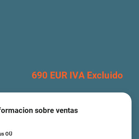
690 EUR IVA Excluido
formacion sobre ventas
us OÜ