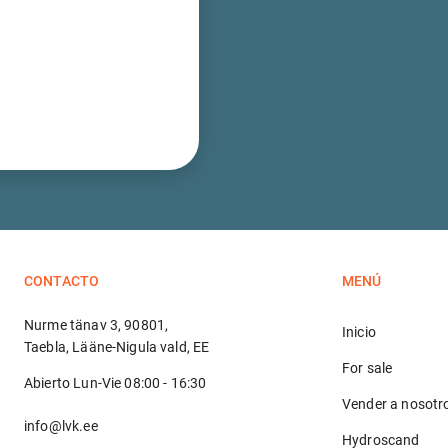
CONTACTO
MENÚ
Nurme tänav 3, 90801,
Inicio
Taebla, Lääne-Nigula vald, EE
For sale
Abierto Lun-Vie 08:00 - 16:30
Vender a nosotr
info@lvk.ee
Hydroscand