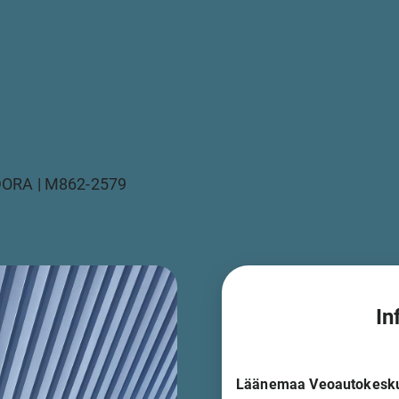
RA | M862-2579
In
Läänemaa Veoautokesk