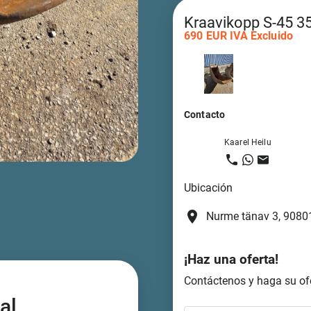
Kraavikopp S-45 
690 EUR IVA Excluido
Contacto
Kaarel Heilu
Ubicación
place
Nurme tänav 3, 90801
¡Haz una oferta!
Contáctenos y haga su ofe
al