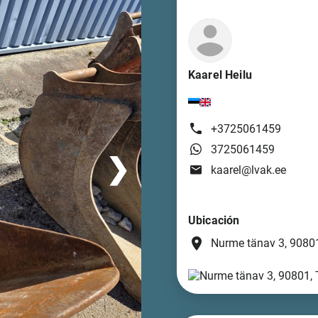
Kaarel Heilu
+3725061459
3725061459
❯
kaarel@lvak.ee
Ubicación
place
Nurme tänav 3, 90801