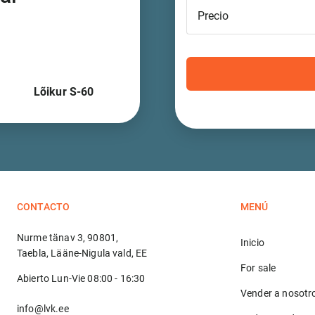
Precio
Lõikur S-60
CONTACTO
MENÚ
Nurme tänav 3, 90801,
Inicio
Taebla, Lääne-Nigula vald, EE
For sale
Abierto Lun-Vie 08:00 - 16:30
Vender a nosotr
info@lvk.ee