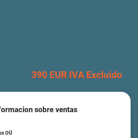
390 EUR IVA Excluido
formacion sobre ventas
us OÜ