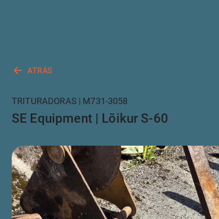
arrow_back
ATRÁS
TRITURADORAS | M731-3058
SE Equipment | Lõikur S-60