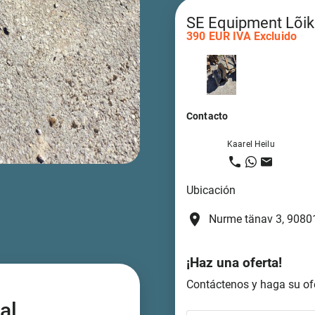
SE Equipment Lõik
390 EUR IVA Excluido
Contacto
Kaarel Heilu
Ubicación
place
Nurme tänav 3, 90801
¡Haz una oferta!
Contáctenos y haga su ofe
al