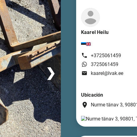
Kaarel Heilu
+3725061459
3725061459
❯
kaarel@lvak.ee
Ubicación
place
Nurme tänav 3, 90801