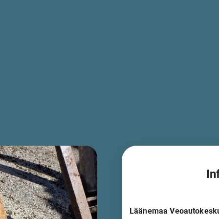
In
Läänemaa Veoautokesk