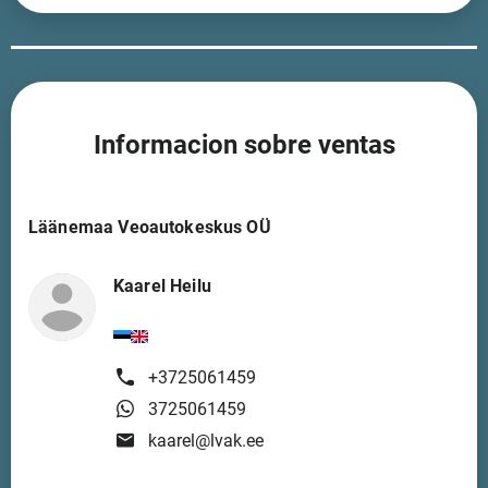
Informacion sobre ventas
Läänemaa Veoautokeskus OÜ
Kaarel Heilu
+3725061459
3725061459
kaarel@lvak.ee