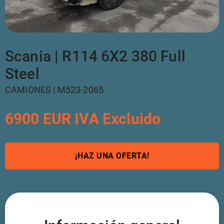
Scania | R114 6X2 380 Full
Steel
CAMIONES | M523-2065
6900 EUR IVA Excluido
¡HAZ UNA OFERTA!