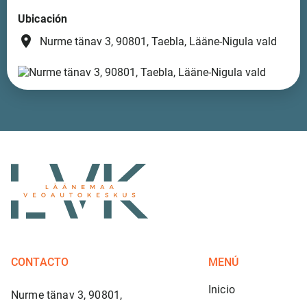
Ubicación
place
Nurme tänav 3, 90801, Taebla, Lääne-Nigula vald
CONTACTO
MENÚ
Inicio
Nurme tänav 3, 90801,