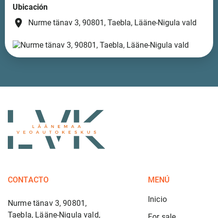
Ubicación
place
Nurme tänav 3, 90801, Taebla, Lääne-Nigula vald
CONTACTO
MENÚ
Inicio
Nurme tänav 3, 90801,
Taebla, Lääne-Nigula vald,
For sale