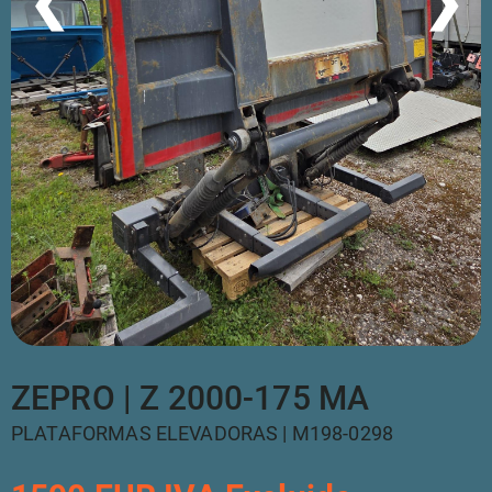
❮
❯
ZEPRO | Z 2000-175 MA
PLATAFORMAS ELEVADORAS | M198-0298