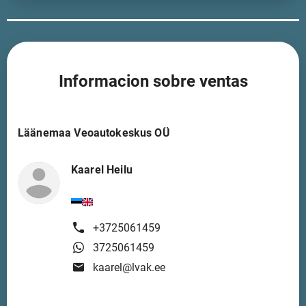
Informacion sobre ventas
Läänemaa Veoautokeskus OÜ
Kaarel Heilu
+3725061459
3725061459
kaarel@lvak.ee