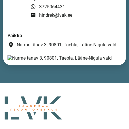
3725064431
hindrek@lvak.ee
Paikka
place
Nurme tänav 3, 90801, Taebla, Lääne-Nigula vald