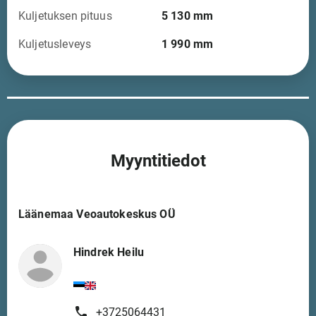
Kuljetuksen pituus
5 130
mm
Kuljetusleveys
1 990
mm
Myyntitiedot
Läänemaa Veoautokeskus OÜ
Hindrek Heilu
+3725064431