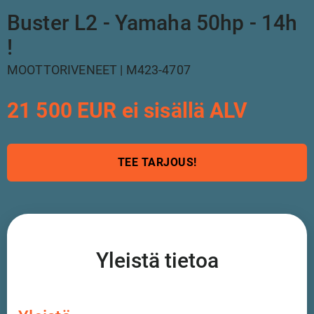
Buster L2 - Yamaha 50hp - 14h
!
MOOTTORIVENEET | M423-4707
21 500 EUR ei sisällä ALV
TEE TARJOUS!
Yleistä tietoa