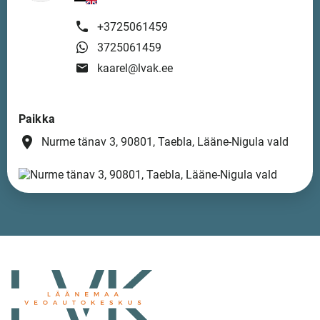
+3725061459
3725061459
kaarel@lvak.ee
Paikka
place
Nurme tänav 3, 90801, Taebla, Lääne-Nigula vald