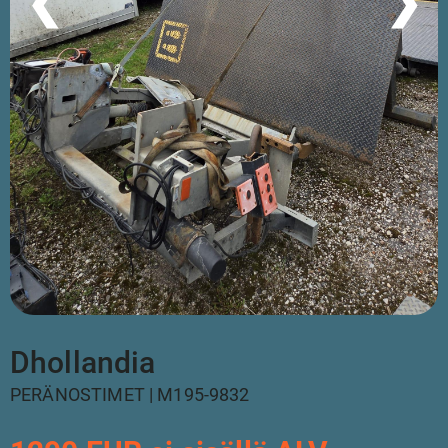
❮
❯
Dhollandia
PERÄNOSTIMET | M195-9832