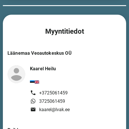
Myyntitiedot
Läänemaa Veoautokeskus OÜ
Kaarel Heilu
+3725061459
3725061459
kaarel@lvak.ee