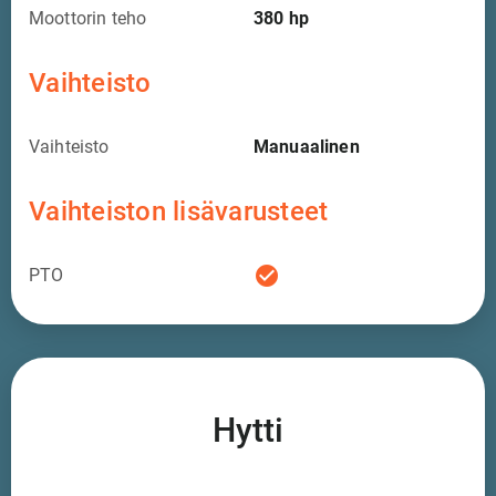
Moottorin teho
380
hp
Vaihteisto
Vaihteisto
Manuaalinen
Vaihteiston lisävarusteet
check_circle
PTO
Hytti