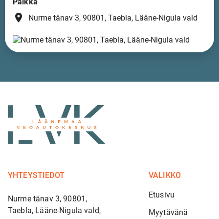
Paikka
place
Nurme tänav 3, 90801, Taebla, Lääne-Nigula vald
YHTEYSTIEDOT
VALIKKO
Etusivu
Nurme tänav 3, 90801,
Taebla, Lääne-Nigula vald,
Myytävänä