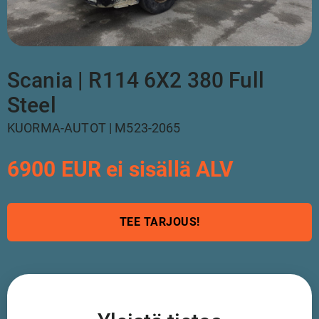
Scania | R114 6X2 380 Full
Steel
KUORMA-AUTOT | M523-2065
6900 EUR ei sisällä ALV
TEE TARJOUS!