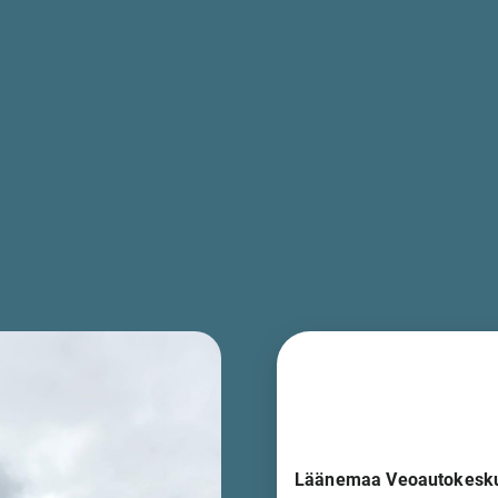
Läänemaa Veoautokesk