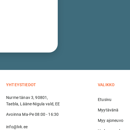
YHTEYSTIEDOT
VALIKKO
Nurme tänav 3, 90801,
Etusivu
Taebla, Lääne-Nigula vald, EE
Myytävänä
Avoinna Ma-Pe 08:00 - 16:30
Myy ajoneuvo
info@lvk.ee