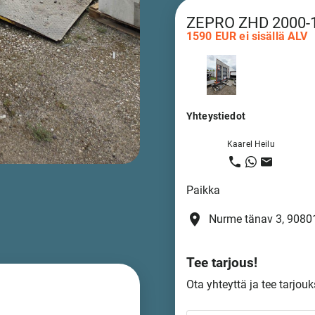
ZEPRO ZHD 2000-
1590 EUR ei sisällä ALV
Yhteystiedot
Kaarel Heilu
Paikka
place
Nurme tänav 3, 90801
Tee tarjous!
Ota yhteyttä ja tee tarjouk