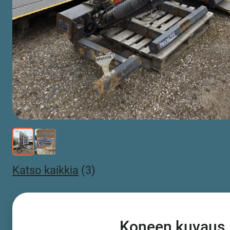
Katso kaikkia
(3)
Koneen kuvaus