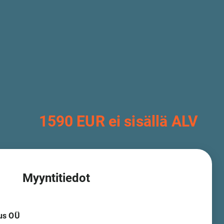
1590 EUR ei sisällä ALV
Myyntitiedot
us OÜ