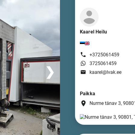
Kaarel Heilu
+3725061459
3725061459
❯
kaarel@lvak.ee
Paikka
place
Nurme tänav 3, 90801