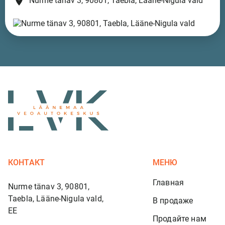
place
Nurme tänav 3, 90801, Taebla, Lääne-Nigula vald
КОНТАКТ
МЕНЮ
Главная
Nurme tänav 3, 90801,
Taebla, Lääne-Nigula vald,
В продаже
EE
Продайте нам